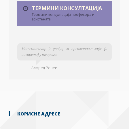
ТЕРМИНИ КОНСУЛТАЦИЈА
Термини консултација професора и
асистената
Математичар је уређај за претварање кафе [и
цигарета] у теореме.
Алфред Ренеи
КОРИСНЕ АДРЕСЕ