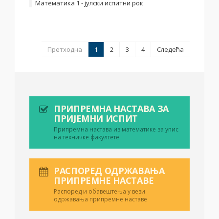
Математика 1 - јулски испитни рок
Претходна
1
2
3
4
Следећа
ПРИПРЕМНА НАСТАВА ЗА
ПРИЈЕМНИ ИСПИТ
Припремна настава из математике за упис
на техничке факултете
РАСПОРЕД ОДРЖАВАЊА
ПРИПРЕМНЕ НАСТАВЕ
Распоред и обавештења у вези
одржавања припремне наставе