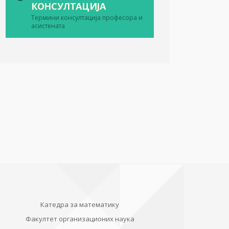
КОНСУЛТАЦИЈА
Термини консултација професора и
асистената
Катедра за математику
Факултет организационих наука