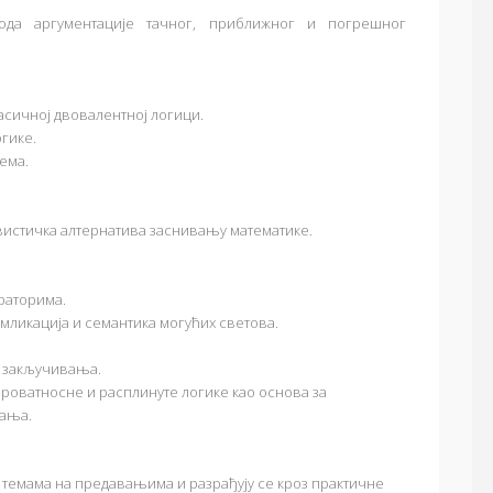
да аргументације тачног, приближног и погрешног
асичној двовалентној логици.
огике.
ема.
вистичка алтернатива заснивању математике.
раторима.
мликација и семантика могућих светова.
у закључивања.
ероватносне и расплинуте логике као основа за
ања.
 темама на предавањима и разрађују се кроз практичне