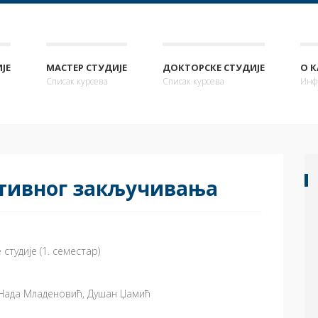
ЈЕ
МАСТЕР СТУДИЈЕ
ДОКТОРСКЕ СТУДИЈЕ
О 
Списак курсева
Списак курсева
Инф
тивног закључивања
студије (1. семестар)
 Нада Младеновић, Душан Џамић