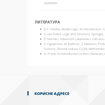
примере.
ЛИТЕРАТУРА
B. F. Chellas, Modal Logic: An Introduction,
D. van Dalen, Logic and Structure, Springer, B
D. Mundici, Advanced Lukasiewicz Calculus 
Z. Ognjanović, M. Rašković, Z. Marković, Proba
Science, Zbornik radova 12 (20), Mathematica
G. Priest, An Introduction to Non-Classical 
КОРИСНЕ АДРЕСЕ