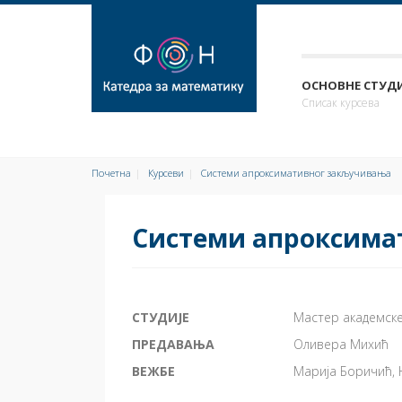
ОСНОВНЕ СТУДИ
Списак курсева
Почетна
Курсеви
Системи апроксимативног закључивања
Системи апроксима
СТУДИЈЕ
Мастер академске 
ПРЕДАВАЊА
Оливера Михић
ВЕЖБЕ
Марија Боричић,