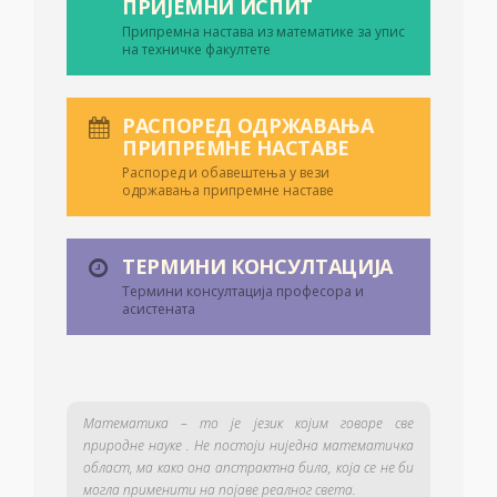
ПРИЈЕМНИ ИСПИТ
Припремна настава из математике за упис
на техничке факултете
РАСПОРЕД ОДРЖАВАЊА
ПРИПРЕМНЕ НАСТАВЕ
Распоред и обавештења у вези
одржавања припремне наставе
ТЕРМИНИ КОНСУЛТАЦИЈА
Термини консултација професора и
асистената
Математика – то је језик којим говоре све
природне науке . Не постоји ниједна математичка
област, ма како она апстрактна била, која се не би
могла применити на појаве реалног света.