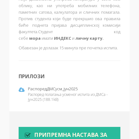
облику, као ни употреба мобилних телефона,
паметних сатова, калкулатора и сличних помагала.
Против студента који буде прекршио ова правила
биће поднета пријава дисциплинској комисији
факултета.Студент код
себе
мора
имати
ИНДЕКС
и
личну карту.
Обавезан је долазак 15 минута пре почетка испита.
ПРИЛОЗИ
РаспоредДМСусм_јун2025
Распоред полагања усменог испита из ДМСа -
јун2025 (188.1kB)
ПРИПРЕМНА НАСТАВА ЗА