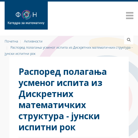
Почетна
Активности
Распоред полагања усменог испита из Дискретних математичких структура -
јунски испитни рок
Распоред полагања
усменог испита из
Дискретних
математичких
структура - јунски
испитни рок