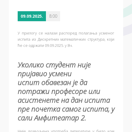
09.09.2025.
8:00
У прилогу се налази распоред полагања усменог
испита из Дискретних математичких структура, који
ће се одржати 09.09.2025. у 8ч.
Уколико студент није
пријавио усмени
испит
обавезан је да
потражи професоре или
асистенете на дан испита
пре почетка самог испита, у
сали
Амфитеатар 2
.
Није дозвољена употреба литературе у било ком