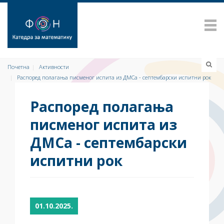
Почетна
Активности
Распоред полагања писменог испита из ДМСа - септембарски испитни рок
Распоред полагања
писменог испита из
ДМСа - септембарски
испитни рок
01.10.2025.