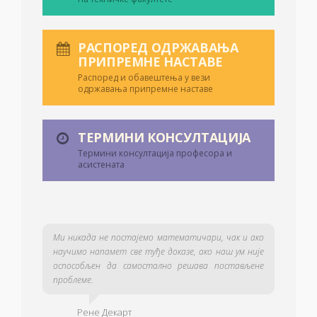
РАСПОРЕД ОДРЖАВАЊА
ПРИПРЕМНЕ НАСТАВЕ
Распоред и обавештења у вези
одржавања припремне наставе
ТЕРМИНИ КОНСУЛТАЦИЈА
Термини консултација професора и
асистената
Ми никада не постајемо математичари, чак и ако
научимо напамет све туђе доказе, ако наш ум није
оспособљен да самостално решава постављене
проблеме.
Рене Декарт