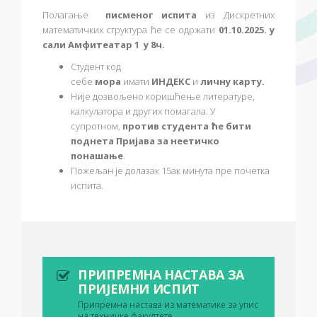
Полагање
писменог испита
из Дискретних
математичких структура ће се одржати
01.10.2025. у
сали Амфитеатар 1 у 8ч.
Студент код
себе
мора
имати
ИНДЕКС
и
личну карту.
Није дозвољено коришћење литературе,
калкулатора и других помагала. У
супротном,
против студента ће бити
поднета Пријава за неетичко
понашање
.
Пожељан је долазак 15ак минута пре почетка
испита.
ПРИПРЕМНА НАСТАВА ЗА
ПРИЈЕМНИ ИСПИТ
Припремна настава из математике за упис
на техничке факултете