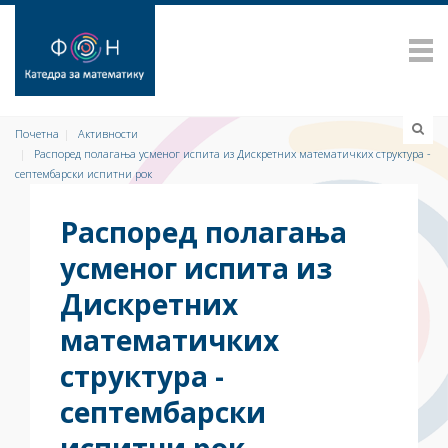
Почетна
Активности
Распоред полагања усменог испита из Дискретних математичких структура -
септембарски испитни рок
Распоред полагања
усменог испита из
Дискретних
математичких
структура -
септембарски