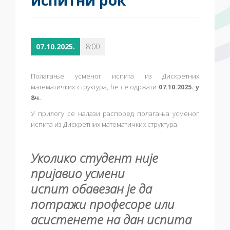
испитни рок
07.10.2025.
8:00
Полагање усменог испита из Дискретних
математичких структура, ће се одржати
07.10.2025. у
8ч.
У прилогу се налази распоред полагања усменог
испита из Дискретних математичких структура.
Уколико студент није
пријавио усмени
испит
обавезан је да
потражи професоре или
асистенете на дан испита