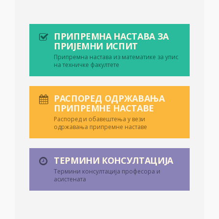
ПРИПРЕМНА НАСТАВА ЗА
ПРИЈЕМНИ ИСПИТ
Припремна настава из математике за упис
на техничке факултете
РАСПОРЕД ОДРЖАВАЊА
ПРИПРЕМНЕ НАСТАВЕ
Распоред и обавештења у вези
одржавања припремне наставе
ТЕРМИНИ КОНСУЛТАЦИЈА
Термини консултација професора и
асистената