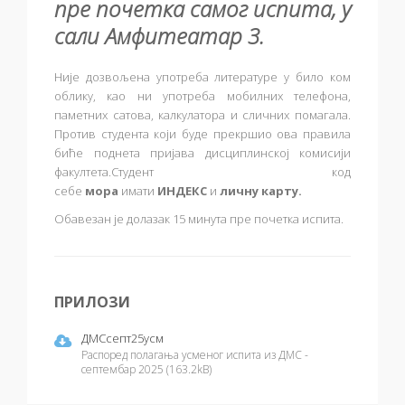
пре почетка самог испита, у
сали
Амфитеатар 3
.
Није дозвољена употреба литературе у било ком
облику, као ни употреба мобилних телефона,
паметних сатова, калкулатора и сличних помагала.
Против студента који буде прекршио ова правила
биће поднета пријава дисциплинској комисији
факултета.Студент код
себе
мора
имати
ИНДЕКС
и
личну карту.
Обавезан је долазак 15 минута пре почетка испита.
ПРИЛОЗИ
ДМСсепт25усм
Распоред полагања усменог испита из ДМС -
септембар 2025 (163.2kB)