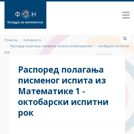
Почетна
Активности
Распоред полагања писменог испита из Математике 1 - октобарски испитни
рок
Распоред полагања
писменог испита из
Математике 1 -
октобарски испитни
рок