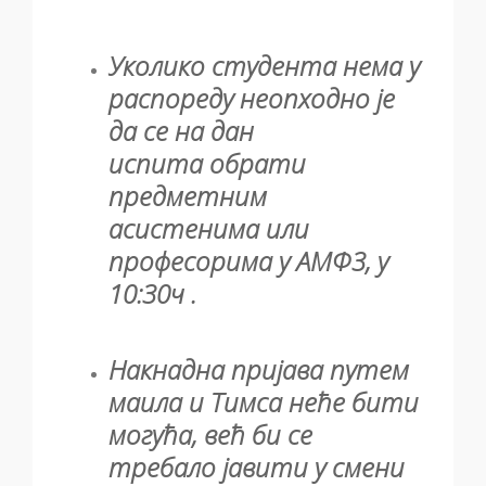
Уколико студента нема у
распореду неопходно је
да се на дан
испита обрати
предметним
асистенима или
професорима у АМФ3, у
10:30ч
.
Накнадна пријава путем
маила и Тимса неће бити
могућа, већ би се
требало јавити у смени