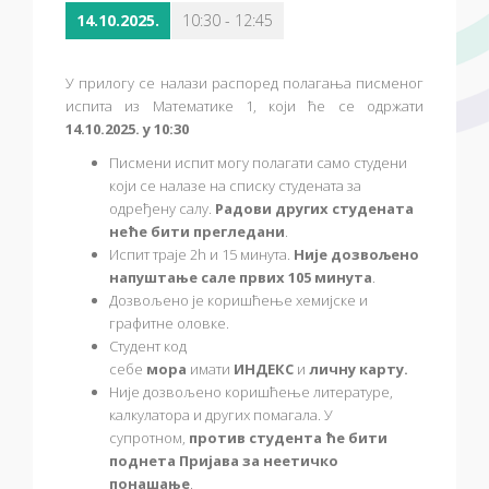
14.10.2025.
10:30 - 12:45
У прилогу се налази распоред полагања писменог
испита из Математике 1, који ће се одржати
14.10.2025. у 10:30
Писмени испит могу полагати само студени
који се налазе на списку студената за
одређену салу.
Радови других студената
неће бити прегледани
.
Испит траје 2h и 15 минута.
Није дозвољено
напуштање сале првих 105 минута
.
Дозвољено је коришћење хемијске и
графитне оловке.
Студент код
себе
мора
имати
ИНДЕКС
и
личну карту.
Није дозвољено коришћење литературе,
калкулатора и других помагала. У
супротном,
против студента ће бити
поднета Пријава за неетичко
понашање
.