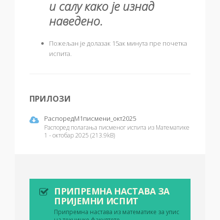
и салу како је изнад
наведено.
Пожељан је долазак 15ак минута пре почетка
испита.
ПРИЛОЗИ
РаспоредМ1писмени_окт2025
Распоред полагања писменог испита из Математике
1 - октобар 2025 (213.9kB)
ПРИПРЕМНА НАСТАВА ЗА
ПРИЈЕМНИ ИСПИТ
Припремна настава из математике за упис
на техничке факултете