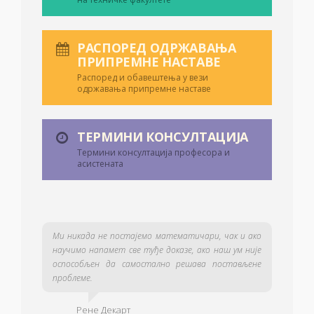
РАСПОРЕД ОДРЖАВАЊА
ПРИПРЕМНЕ НАСТАВЕ
Распоред и обавештења у вези
одржавања припремне наставе
ТЕРМИНИ КОНСУЛТАЦИЈА
Термини консултација професора и
асистената
Ми никада не постајемо математичари, чак и ако
научимо напамет све туђе доказе, ако наш ум није
оспособљен да самостално решава постављене
проблеме.
Рене Декарт