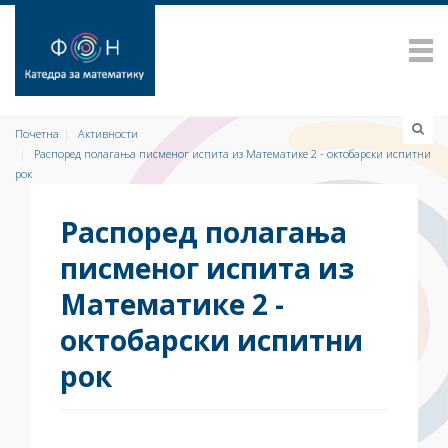
Почетна
Активности
Распоред полагања писменог испита из Математике 2 - октобарски испитни
рок
Распоред полагања
писменог испита из
Математике 2 -
октобарски испитни
рок