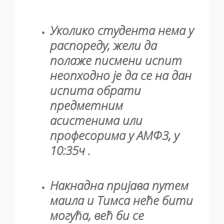
Уколико студента нема у
распореду, жели да
полаже писмени испит
неопходно је да се на дан
испита обрати
предметним
асистенима или
професорима у АМФ3, у
10:35ч
.
Накнадна пријава путем
маила и Тимса неће бити
могућа, већ би се