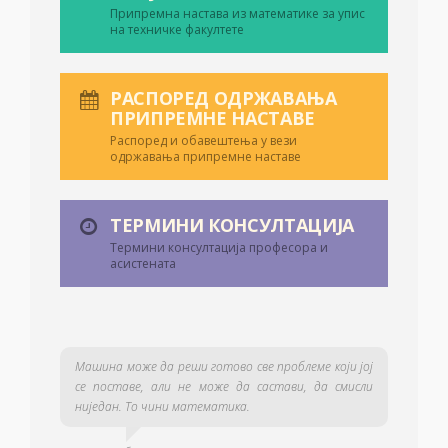
Припремна настава из математике за упис
на техничке факултете
РАСПОРЕД ОДРЖАВАЊА
ПРИПРЕМНЕ НАСТАВЕ
Распоред и обавештења у вези
одржавања припремне наставе
ТЕРМИНИ КОНСУЛТАЦИЈА
Термини консултација професора и
асистената
Машина може да реши готово све проблеме који јој
се поставе, али не може да састави, да смисли
ниједан. То чини математика.