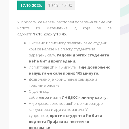
17.10.2025.
10:45 - 13:00
У прилогу се налази распоред полагања писменог
испита из Математике 2, који ће се
одржати
17.10.2025. у 10:45.
Писмени испит могу полагати само студени
који се налазе на списку студената за
одређену салу.
Радови других студената
неће бити прегледани
.
Испит траје 2h и 15 минута.
Није дозвољено
напуштање сале првих 105 минута
.
Дозвољено је коришћење хемијске и
графитне оловке.
Студент код
себе
мора
имати
ИНДЕКС
и
личну карту.
Није дозвољено коришћење литературе,
калкулатора и других помагала. У
супротном,
против студента ће бити
поднета Пријава за неетичко
понашање
.