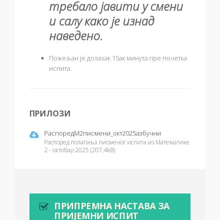
требало јавити у смени
и салу како је изнад
наведено.
Пожељан је долазак 15ак минута пре почетка
испита.
ПРИЛОЗИ
РаспоредМ2писмени_окт2025азбучни
Распоред полагања писменог испита из Математике
2 - октобар 2025 (207.4kB)
ПРИПРЕМНА НАСТАВА ЗА
ПРИЈЕМНИ ИСПИТ