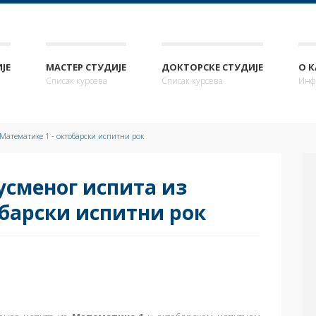
ЈЕ
МАСТЕР СТУДИЈЕ
ДОКТОРСКЕ СТУДИЈЕ
О 
Списак курсева
Списак курсева
Инф
Математике 1 - октобарски испитни рок
усменог испита из
обарски испитни рок