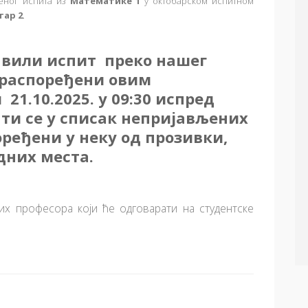
еног испита из
Математике 1
у октобарском
испитном
ар 2
.
авили испит преко нашег
 распоређени овим
21.10.2025. у 09:30 испред
ти се у списак непријављених
оређени у неку од прозивки,
дних места.
их професора који ће одговарати на студентске