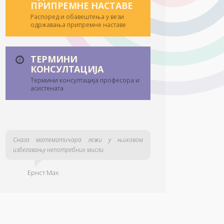
ПРИПРЕМНЕ НАСТАВЕ
Распоред и обавештења у вези
одржавања припремне наставе
ТЕРМИНИ
КОНСУЛТАЦИЈА
Термини консултација професора и
асистената
Снага математичара лежи у њиховом
избегавању непотребних мисли.
Ернст Мах