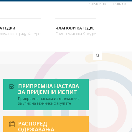
ЋИРИЛИЦА
LATINICA
КАТЕДРИ
ЧЛАНОВИ КАТЕДРЕ
ормације о раду Катедре
Списак чланова Катедре
ПРИПРЕМНА НАСТАВА
ЗА ПРИЈЕМНИ ИСПИТ
Припремна настава из математике
за упис на техничке факултете
РАСПОРЕД
ОДРЖАВАЊА