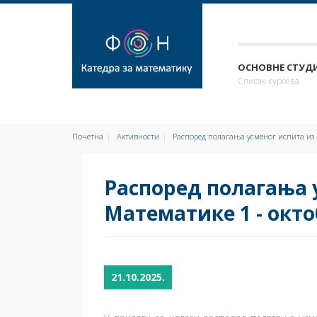
ОСНОВНЕ СТУДИ
Списак курсева
Почетна
Активности
Распоред полагања усменог испита из 
Распоред полагања 
Математике 1 - окт
21.10.2025.