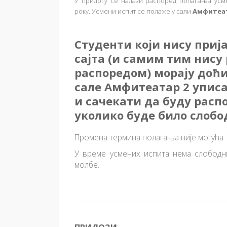
У прилогу се налази распоред полагања усм
року.
Усмени испит се полаже у сали
Амфитеат
Студенти који нису приј
сајта (и самим тим нису
распоредом) морају доћи 
сале Амфитеатар 2 уписа
и сачекати да буду расп
уколико буде било слобо
Промена термина полагања није могућа.
У време усмених испита нема слободн
молбе.